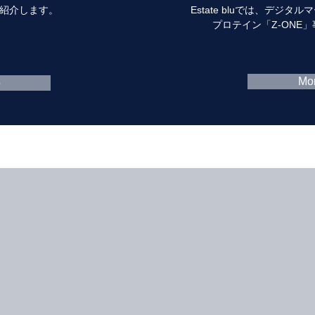
要を紹介します。
Estate bluでは、デジ
プロテイン「Z-ONE
Mor
o
 東急SレイエスFC様とボンズパートナー契約を締結しました。プレスリリー
オフィスを移転しました。