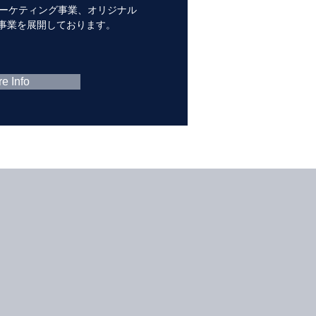
タルマーケティング事業、オリジナル
」事業を展開しております。
e Info
スは
こちら
。