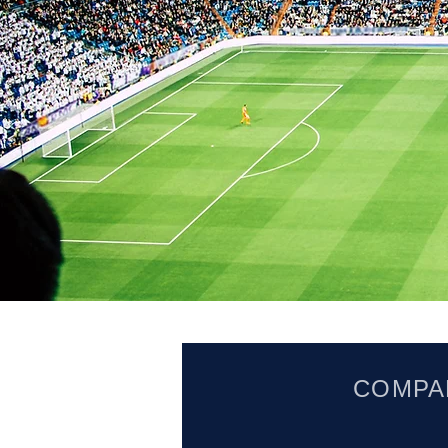
​街と人
COMPA