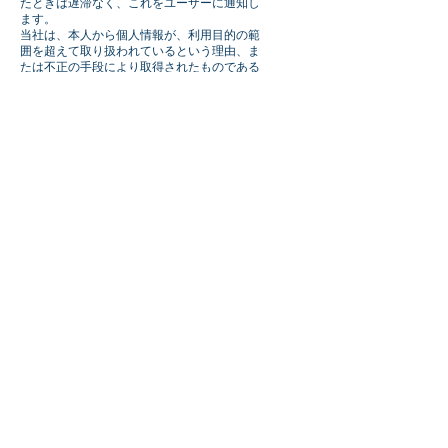
たときは遅滞なく、これをユーザーに通知し
ます。
当社は、本人から個人情報が、利用目的の範
囲を超えて取り扱われているという理由、ま
たは不正の手段により取得されたものである
という理由により、その利用の停止または消
去（以下、「利用停止等」といいます。）を
求められた場合には、遅滞なく必要な調査を
行います。
調査結果に基づき、その請求に応じる必要が
あると判断した場合には、遅滞なく、当該個
人情報の利用停止等を行います。
当社は、前項の規定に基づき利用停止等を行
った場合、または利用停止等を行わない旨の
決定をしたときは、遅滞なく、これをユーザ
ーに通知します。
前項にかかわらず、利用停止等に多額の費用
を有する場合は、ユーザーの負担とします。
９．お問い合わせ窓口
本規定に関するお問い合わせは、下記の窓口
までお願いいたします。
住所：〒150-0034 東京都渋谷区代官町20-
23 Forestgate Daikanyama MAIN棟 3F
株式会社エスターテブルー
Eメールアドレス：info@estateblu.co.jp