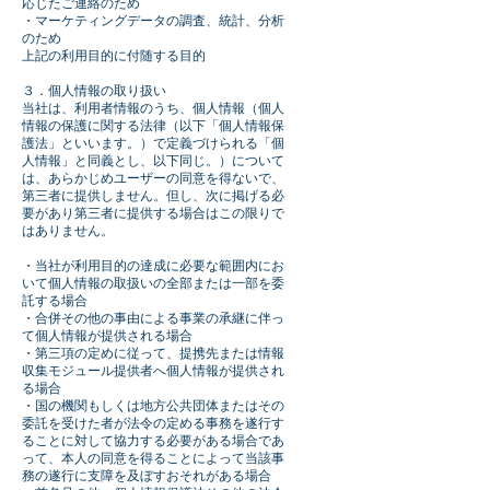
応じたご連絡のため
・マーケティングデータの調査、統計、分析
のため
上記の利用目的に付随する目的
３．個人情報の取り扱い
当社は、利用者情報のうち、個人情報（個人
情報の保護に関する法律（以下「個人情報保
護法」といいます。）で定義づけられる「個
人情報」と同義とし、以下同じ。）について
は、あらかじめユーザーの同意を得ないで、
第三者に提供しません。但し、次に掲げる必
要があり第三者に提供する場合はこの限りで
はありません。
・当社が利用目的の達成に必要な範囲内にお
いて個人情報の取扱いの全部または一部を委
託する場合
・合併その他の事由による事業の承継に伴っ
て個人情報が提供される場合
・第三項の定めに従って、提携先または情報
収集モジュール提供者へ個人情報が提供され
る場合
・国の機関もしくは地方公共団体またはその
委託を受けた者が法令の定める事務を遂行す
ることに対して協力する必要がある場合であ
って、本人の同意を得ることによって当該事
務の遂行に支障を及ぼすおそれがある場合