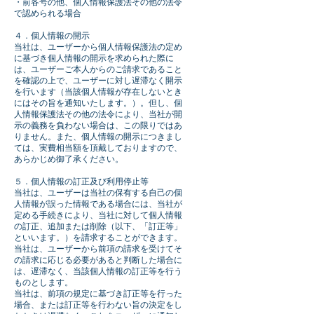
・前各号の他、個人情報保護法その他の法令
で認められる場合
４．個人情報の開示
当社は、ユーザーから個人情報保護法の定め
に基づき個人情報の開示を求められた際に
は、ユーザーご本人からのご請求であること
を確認の上で、ユーザーに対し遅滞なく開示
を行います（当該個人情報が存在しないとき
にはその旨を通知いたします。）。但し、個
人情報保護法その他の法令により、当社が開
示の義務を負わない場合は、この限りではあ
りません。また、個人情報の開示につきまし
ては、実費相当額を頂戴しておりますので、
あらかじめ御了承ください。
５．個人情報の訂正及び利用停止等
当社は、ユーザーは当社の保有する自己の個
人情報が誤った情報である場合には、当社が
定める手続きにより、当社に対して個人情報
の訂正、追加または削除（以下、「訂正等」
といいます。）を請求することができます。
当社は、ユーザーから前項の請求を受けてそ
の請求に応じる必要があると判断した場合に
は、遅滞なく、当該個人情報の訂正等を行う
ものとします。
当社は、前項の規定に基づき訂正等を行った
場合、または訂正等を行わない旨の決定をし